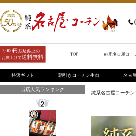
敬老の日 内祝い クーポン 送料無料 純系 名古屋コーチ
ン 燻製セット 内祝 ハム 鶏肉 地鶏 鶏 父の日 お父さん
プレゼント ギフト ありがとう おめでとう お祝い お母
さん 会社 ビジネス 贈り物 20代 30代 40代 50代 60代 70
代 包装 のし 冷蔵 49
7,000円
(税込)以上の
TOP
純系名古屋コー
送料無料
お買上げで
特選ギフト
朝引きコーチン生肉
名古
お歳暮 御歳暮 内祝い クーポン 送料無料 純系 名古屋コ
当店人気ランキング
ーチン 燻製セット 地域特産品賞受賞店 内祝 ハム 鶏肉
純系名古屋コーチンT
地鶏 鶏 父の日 お父さん プレゼント ギフト ありがとう
おめでとう お祝い 会社 ビジネス 贈り物 20代 30代 40
代 50代 60代 包装 のし
コーチン串（焼き鳥）
旨塩鍋