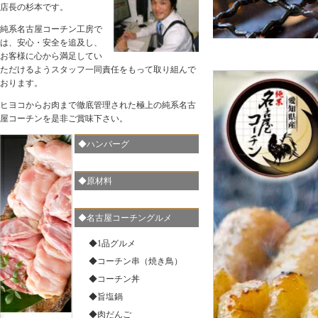
店長の杉本です。
30代 40代 50代 60代 包装 のし
純系名古屋コーチン工房で
は、安心・安全を追及し、
お客様に心から満足してい
ただけるようスタッフ一同責任をもって取り組んで
おります。
お歳暮 御歳暮 内祝い クーポン 出産内祝い ギフト クー
ヒヨコからお肉まで徹底管理された極上の純系名古
ポン 水炊き 送料無料 純系 名古屋コーチン 旨塩鍋 うど
ん付き 4〜5人用 鶏肉 地鶏 プレゼント ギフト ありがと
屋コーチンを是非ご賞味下さい。
う おめでとう お祝い お母さん 会社 ビジネス 贈り物 2
0代 30代 40代 50代 包装 のし
◆ハンバーグ
◆原材料
◆名古屋コーチングルメ
お歳暮 御歳暮 内祝い クーポン 送料無料 純系 名古屋コ
ーチン 燻製セット 内祝 ハム 鶏肉 地鶏 鶏 父の日 お父
◆1品グルメ
さん プレゼント ギフト ありがとう おめでとう お祝い
お母さん 会社 ビジネス 贈り物 20代 30代 40代 50代 60
◆コーチン串（焼き鳥）
代 包装 のし 冷蔵 19
◆コーチン丼
◆旨塩鍋
◆肉だんご