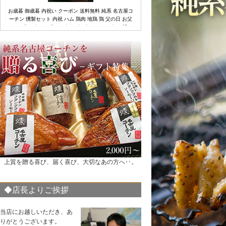
お歳暮 御歳暮 内祝い クーポン 送料無料 純系 名古屋コ
燻製ギフトセット
モモ肉
ムネ肉
ーチン 燻製セット 内祝 ハム 鶏肉 地鶏 鶏 父の日 お父
さん プレゼント ギフト ありがとう おめでとう お祝い
お母さん 会社 ビジネス 贈り物 20代 30代 40代 50代 60
代 70代 包装 のし 24
お歳暮 御歳暮 内祝い クーポン 送料無料 純系 名古屋コ
ーチン 燻製セット 内祝 ハム 鶏肉 地鶏 鶏 父の日 お父
さん プレゼント ギフト ありがとう おめでとう お祝い
お母さん 会社 ビジネス 贈り物 20代 30代 40代 50代 60
代 包装 のし 冷蔵 44
上質を贈る喜び、届く喜び、大切なあの方へ‥。
◆店長よりご挨拶
お歳暮 御歳暮 内祝い 出産内祝い ギフト クーポン 水炊
き 送料無料 純系 名古屋コーチン 旨塩鍋 うどん付き
当店にお越しいただき、あ
2〜3人用 ハム 鶏肉 地鶏 プレゼント ギフト ありがとう
りがとうございます。
おめでとう お祝い お母さん 会社 ビジネス 贈り物 20代