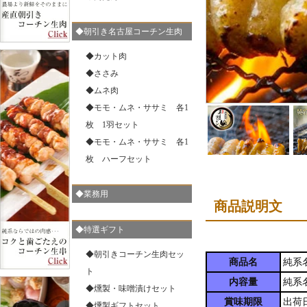
◆朝引き名古屋コーチン生肉
お歳暮 御歳暮 内祝い クーポン 送料無料 純系 名古屋コ
ーチン 燻製セット 内祝 ハム 鶏肉 地鶏 鶏 父の日 お父
◆カット肉
さん プレゼント ギフト ありがとう おめでとう お祝い
お母さん 会社 ビジネス 贈り物 20代 30代 40代 50代 60
◆ささみ
代 包装 のし 冷蔵 59
◆ムネ肉
◆モモ・ムネ・ササミ 各1
枚 1羽セット
◆モモ・ムネ・ササミ 各1
枚 ハーフセット
お歳暮 御歳暮 内祝い クーポン 送料無料 純系 名古屋コ
ーチン 燻製セット 内祝 ハム 鶏肉 地鶏 鶏 父の日 お父
さん プレゼント ギフト ありがとう おめでとう お祝い
◆業務用
会社 ビジネス 贈り物 20代 30代 40代 50代 包装 のし 冷
商品説明文
蔵 34
◆特選ギフト
◆朝引きコーチン生肉セッ
商品名
純系
ト
内容量
純系
◆燻製・味噌漬けセット
お歳暮 御歳暮 内祝い クーポン 送料無料 純系 名古屋コ
賞味期限
出荷
ーチン 燻製・味噌漬け セット 内祝 ハム 鶏肉 地鶏 プ
◆燻製ギフトセット