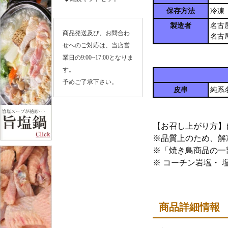
レゼント ギフト 父の日 お父さん ありがとう おめでと
保存方法
冷凍
う お祝い 会社 ビジネス 贈り物 20代 30代 40代 50代 60
代 包装 のし 冷蔵 39M
製造者
名古
商品発送及び、お問合わ
名古
せへのご対応は、当店営
業日の9:00~17:00となりま
す。
予めご了承下さい。
敬老の日 内祝い クーポン 送料無料 純系 名古屋コーチ
皮串
純系
ン 燻製セット 内祝 ハム 鶏肉 地鶏 鶏 父の日 お父さん
プレゼント ギフト ありがとう おめでとう お祝い お母
さん 会社 ビジネス 贈り物 20代 30代 40代 50代 60代 70
代 包装 のし 冷蔵 49
【お召し上がり方】
※品質上のため、解
※「焼き鳥商品の一
※ コーチン岩塩・
お歳暮 御歳暮 内祝い クーポン 送料無料 純系 名古屋コ
ーチン 燻製セット 地域特産品賞受賞店 内祝 ハム 鶏肉
地鶏 鶏 父の日 お父さん プレゼント ギフト ありがとう
おめでとう お祝い 会社 ビジネス 贈り物 20代 30代 40
商品詳細情報
代 50代 60代 包装 のし