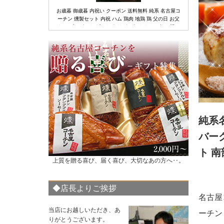
お歳暮 御歳暮 内祝い クーポン 送料無料 純系 名古屋コ
燻製ギフトセット
モモ肉
ム
ーチン 燻製セット 内祝 ハム 鶏肉 地鶏 鶏 父の日 お父
さん プレゼント ギフト ありがとう おめでとう お祝い
お母さん 会社 ビジネス 贈り物 20代 30代 40代 50代 60
代 70代 包装 のし 24
お歳暮 御歳暮 内祝い クーポン 送料無料 純系 名古屋コ
ーチン 燻製セット 内祝 ハム 鶏肉 地鶏 鶏 父の日 お父
純系
さん プレゼント ギフト ありがとう おめでとう お祝い
お母さん 会社 ビジネス 贈り物 20代 30代 40代 50代 60
バーグ
代 包装 のし 冷蔵 44
ト 
上質を贈る喜び、届く喜び、大切なあの方へ‥。
◆店長よりご挨拶
名古屋
お歳暮 御歳暮 内祝い 出産内祝い ギフト クーポン 水炊
き 送料無料 純系 名古屋コーチン 旨塩鍋 うどん付き
当店にお越しいただき、あ
ーチン
2〜3人用 ハム 鶏肉 地鶏 プレゼント ギフト ありがとう
りがとうございます。
おめでとう お祝い お母さん 会社 ビジネス 贈り物 20代