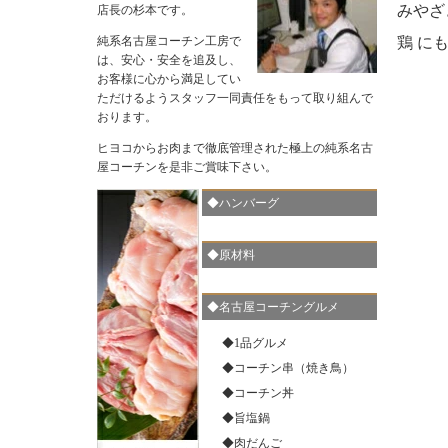
みやざ
店長の杉本です。
30代 40代 50代 60代 包装 のし
純系名古屋コーチン工房で
鶏 にも
は、安心・安全を追及し、
お客様に心から満足してい
ただけるようスタッフ一同責任をもって取り組んで
おります。
お歳暮 御歳暮 内祝い クーポン 出産内祝い ギフト クー
ヒヨコからお肉まで徹底管理された極上の純系名古
ポン 水炊き 送料無料 純系 名古屋コーチン 旨塩鍋 うど
ん付き 4〜5人用 鶏肉 地鶏 プレゼント ギフト ありがと
屋コーチンを是非ご賞味下さい。
う おめでとう お祝い お母さん 会社 ビジネス 贈り物 2
0代 30代 40代 50代 包装 のし
◆ハンバーグ
◆原材料
◆名古屋コーチングルメ
お歳暮 御歳暮 内祝い クーポン 送料無料 純系 名古屋コ
ーチン 燻製セット 内祝 ハム 鶏肉 地鶏 鶏 父の日 お父
◆1品グルメ
さん プレゼント ギフト ありがとう おめでとう お祝い
お母さん 会社 ビジネス 贈り物 20代 30代 40代 50代 60
◆コーチン串（焼き鳥）
代 包装 のし 冷蔵 19
◆コーチン丼
◆旨塩鍋
◆肉だんご