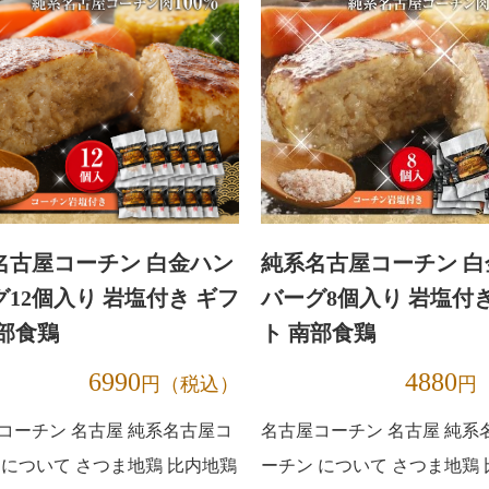
燻製・味噌漬けセット
朝引き
ネ肉
ささみ
肝（レ
名古屋コーチン 白金ハン
純系名古屋コーチン 白
12個入り 岩塩付き ギフ
バーグ8個入り 岩塩付き
南部食鶏
ト 南部食鶏
6990
4880
円（税込）
円
コーチン 名古屋 純系名古屋コ
名古屋コーチン 名古屋 純系
 について さつま地鶏 比内地鶏
ーチン について さつま地鶏