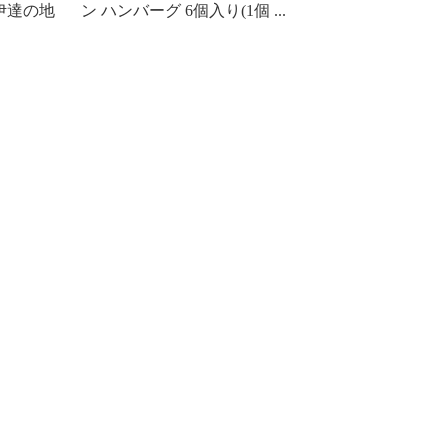
伊達の地
ン ハンバーグ 6個入り(1個 ...