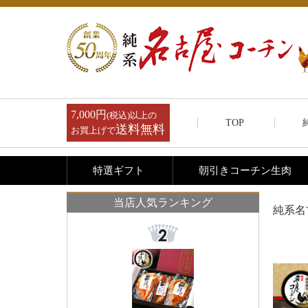
敬老の日 内祝い クーポン 送料無料 純系 名古屋コーチ
ン 燻製セット 内祝 ハム 鶏肉 地鶏 鶏 父の日 お父さん
プレゼント ギフト ありがとう おめでとう お祝い お母
さん 会社 ビジネス 贈り物 20代 30代 40代 50代 60代 70
代 包装 のし 冷蔵 49
7,000円
(税込)以上の
TOP
送料無料
お買上げで
特選ギフト
朝引きコーチン生肉
お歳暮 御歳暮 内祝い クーポン 送料無料 純系 名古屋コ
当店人気ランキング
ーチン 燻製セット 地域特産品賞受賞店 内祝 ハム 鶏肉
純系名
地鶏 鶏 父の日 お父さん プレゼント ギフト ありがとう
おめでとう お祝い 会社 ビジネス 贈り物 20代 30代 40
代 50代 60代 包装 のし
コーチン串（焼き鳥）
旨