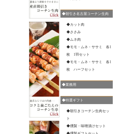
◆朝引き名古屋コーチン生肉
お歳暮 御歳暮 内祝い クーポン 送料無料 純系 名古屋コ
ーチン 燻製セット 内祝 ハム 鶏肉 地鶏 鶏 父の日 お父
◆カット肉
さん プレゼント ギフト ありがとう おめでとう お祝い
お母さん 会社 ビジネス 贈り物 20代 30代 40代 50代 60
◆ささみ
代 包装 のし 冷蔵 59
◆ムネ肉
◆モモ・ムネ・ササミ 各1
枚 1羽セット
◆モモ・ムネ・ササミ 各1
枚 ハーフセット
お歳暮 御歳暮 内祝い クーポン 送料無料 純系 名古屋コ
ーチン 燻製セット 内祝 ハム 鶏肉 地鶏 鶏 父の日 お父
さん プレゼント ギフト ありがとう おめでとう お祝い
◆業務用
会社 ビジネス 贈り物 20代 30代 40代 50代 包装 のし 冷
蔵 34
◆特選ギフト
◆朝引きコーチン生肉セッ
ト
◆燻製・味噌漬けセット
お歳暮 御歳暮 内祝い クーポン 送料無料 純系 名古屋コ
ーチン 燻製・味噌漬け セット 内祝 ハム 鶏肉 地鶏 プ
◆燻製ギフトセット