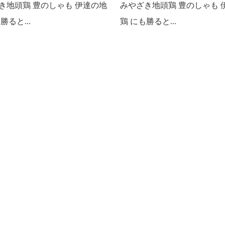
き地頭鶏 豊のしゃも 伊達の地
みやざき地頭鶏 豊のしゃも 
勝ると...
鶏 にも勝ると...