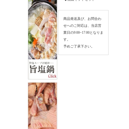
レゼント ギフト 父の日 お父さん ありがとう おめでと
う お祝い 会社 ビジネス 贈り物 20代 30代 40代 50代 60
代 包装 のし 冷蔵 39M
商品発送及び、お問合わ
せへのご対応は、当店営
業日の9:00~17:00となりま
す。
予めご了承下さい。
敬老の日 内祝い クーポン 送料無料 純系 名古屋コーチ
ン 燻製セット 内祝 ハム 鶏肉 地鶏 鶏 父の日 お父さん
プレゼント ギフト ありがとう おめでとう お祝い お母
さん 会社 ビジネス 贈り物 20代 30代 40代 50代 60代 70
代 包装 のし 冷蔵 49
お歳暮 御歳暮 内祝い クーポン 送料無料 純系 名古屋コ
ーチン 燻製セット 地域特産品賞受賞店 内祝 ハム 鶏肉
地鶏 鶏 父の日 お父さん プレゼント ギフト ありがとう
おめでとう お祝い 会社 ビジネス 贈り物 20代 30代 40
代 50代 60代 包装 のし