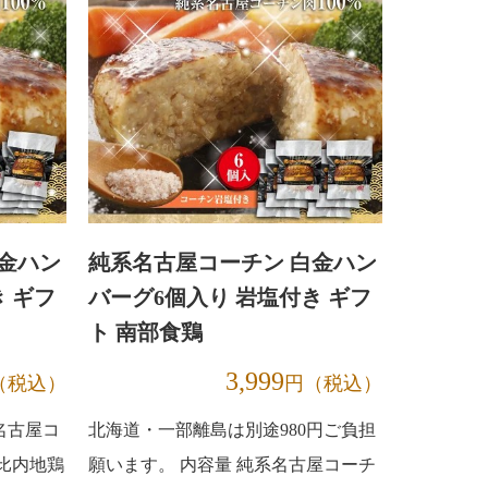
コーチン生肉セット
バー）
生肉セット
金ハン
純系名古屋コーチン 白金ハン
 ギフ
バーグ6個入り 岩塩付き ギフ
ト 南部食鶏
3,999
（税込）
円（税込）
名古屋コ
北海道・一部離島は別途980円ご負担
 比内地鶏
願います。 内容量 純系名古屋コーチ